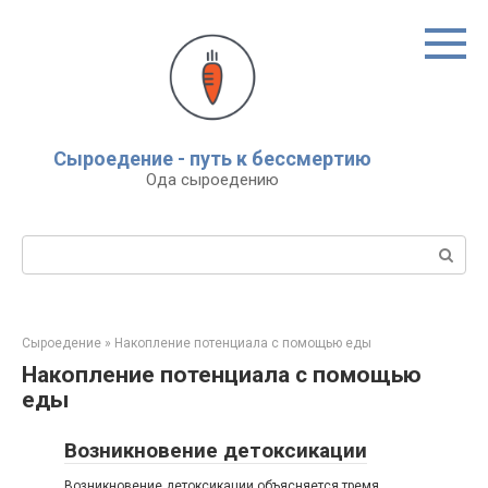
Перейти
к
контенту
Сыроедение - путь к бессмертию
Ода сыроедению
Поиск:
Сыроедение
»
Накопление потенциала с помощью еды
Накопление потенциала с помощью
еды
Возникновение детоксикации
Возникновение детоксикации объясняется тремя