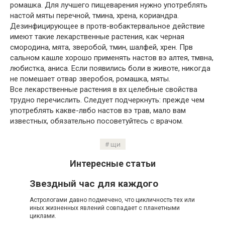
ромашка. Для лучшего пищеварения нужно употреблять
настой мяты перечной, тмина, хрена, кориандра.
Дезинфицирующее в протв-вобактервальное действие
имеют такие лекарственные растения, как черная
смородина, мята, зверобой, тмин, шалфей, хрен. Прв
сальном кашле хорошо применять настов вэ алтея, тмвна,
любистка, аниса. Если появились боли в животе, никогда
не помешает отвар зверобоя, ромашка, мяты.
Все лекарственные растения в вх целебные свойства
трудно перечислить. Следует подчеркнуть: прежде чем
употреблять какве-лвбо настов вэ трав, мало вам
известных, обязательно посоветуйтесь с врачом.
щи
Интересные статьи
Звездный час для каждого
Астрологами давно подмечено, что цикличность тех или
иных жизненных явлений совпадает с планетными
циклами.