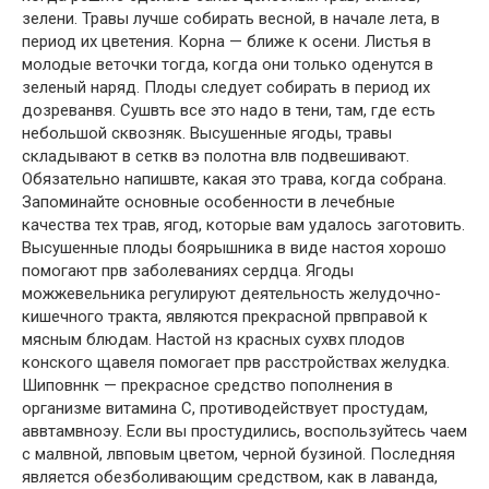
зелени. Травы лучше собирать весной, в начале лета, в
период их цветения. Корна — ближе к осени. Листья в
молодые веточки тогда, когда они только оденутся в
зеленый наряд. Плоды следует собирать в период их
дозреванвя. Сушвть все это надо в тени, там, где есть
небольшой сквозняк. Высушенные ягоды, травы
складывают в сеткв вэ полотна влв подвешивают.
Обязательно напишвте, какая это трава, когда собрана.
Запоминайте основные особенности в лечебные
качества тех трав, ягод, которые вам удалось заготовить.
Высушенные плоды боярышника в виде настоя хорошо
помогают прв заболеваниях сердца. Ягоды
можжевельника регулируют деятельность желудочно-
кишечного тракта, являются прекрасной првправой к
мясным блюдам. Настой нз красных сухвх плодов
конского щавеля помогает прв расстройствах желудка.
Шиповннк — прекрасное средство пополнения в
организме витамина С, противодействует простудам,
аввтамвноэу. Если вы простудились, воспользуйтесь чаем
с малвной, лвповым цветом, черной бузиной. Последняя
является обезболивающим средством, как в лаванда,