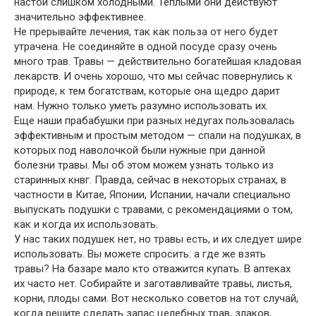
настои слишком холодными. Теплыми они действуют
значительно эффективнее.
Не прерывайте лечения, так как польза от него будет
утрачена. Не соединяйте в одной посуде сразу очень
много трав. Травы — действительно богатейшая кладовая
лекарств. И очень хорошо, что мы сейчас повернулись к
природе, к тем богатствам, которые она щедро дарит
нам. Нужно только уметь разумно использовать их.
Еще наши прабабушки при разных недугах пользовалась
эффективным и простым методом — спали на подушках, в
которых под наволочкой были нужные при данной
болезни травы. Мы об этом можем узнать только из
старинных кнвг. Правда, сейчас в некоторых странах, в
частности в Китае, Японии, Испании, начали специально
выпускать подушки с травами, с рекомендациями о том,
как и когда их использовать.
У нас таких подушек нет, но травы есть, и их следует шире
использовать. Вы можете спросить: а где же взять
травы? На базаре мало кто отважится купать. В аптеках
их часто нет. Собирайте и заготавливайте травы, листья,
корни, плоды сами. Вот несколько советов на тот случай,
когда решите сделать запас целебных трав, злаков,