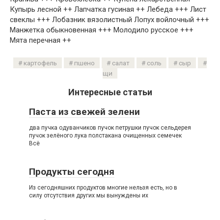
Купырь лесной ++ Лапчатка гусиная ++ Лебеда +++ Лист
свеклы +++ Лобазник вязолистный Лопух войлочный +++
Манжетка обыкновенная +++ Молодило русское +++
Мята перечная ++
картофель
пшено
салат
соль
сыр
щи
Интересные статьи
Паста из свежей зелени
два пучка одуванчиков пучок петрушки пучок сельдерея
пучок зелёного лука полстакана очищенных семечек
Всё
Продукты сегодня
Из сегодняшних продуктов многие нельзя есть, но в
силу отсутствия других мы вынуждены их