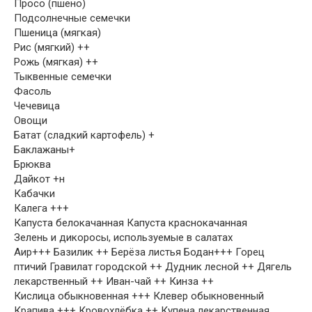
Просо (пшено)
Подсолнечные семечки
Пшеница (мягкая)
Рис (мягкий) ++
Рожь (мягкая) ++
Тыквенные семечки
Фасоль
Чечевица
Овощи
Батат (сладкий картофель) +
Баклажаны+
Брюква
Дайкот +н
Кабачки
Калега +++
Капуста белокачанная Капуста краснокачанная
Зелень и дикоросы, используемые в салатах
Аир+++ Базилик ++ Берёза листья Бодан+++ Горец
птичий Гравилат городской ++ Дудник лесной ++ Дягель
лекарственный ++ Иван-чай ++ Кинза ++
Кислица обыкновенная +++ Клевер обыкновенный
Крапива +++ Кровохлёбка ++ Купена лекарственная