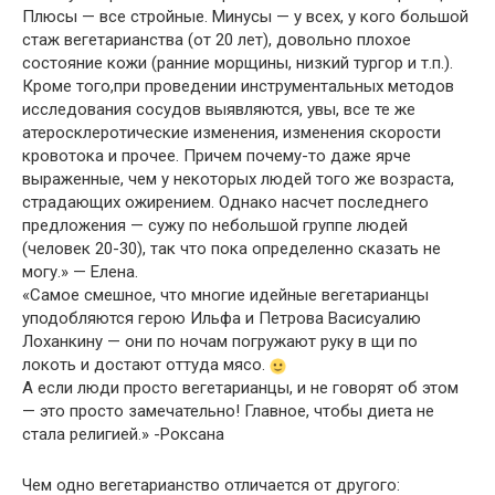
Плюсы — все стройные. Минусы — у всех, у кого большой
стаж вегетарианства (от 20 лет), довольно плохое
состояние кожи (ранние морщины, низкий тургор и т.п.).
Кроме того,при проведении инструментальных методов
исследования сосудов выявляются, увы, все те же
атеросклеротические изменения, изменения скорости
кровотока и прочее. Причем почему-то даже ярче
выраженные, чем у некоторых людей того же возраста,
страдающих ожирением. Однако насчет последнего
предложения — сужу по небольшой группе людей
(человек 20-30), так что пока определенно сказать не
могу.» — Елена.
«Самое смешное, что многие идейные вегетарианцы
уподобляются герою Ильфа и Петрова Васисуалию
Лоханкину — они по ночам погружают руку в щи по
локоть и достают оттуда мясо.
А если люди просто вегетарианцы, и не говорят об этом
— это просто замечательно! Главное, чтобы диета не
стала религией.» -Роксана
Чем одно вегетарианство отличается от другого: