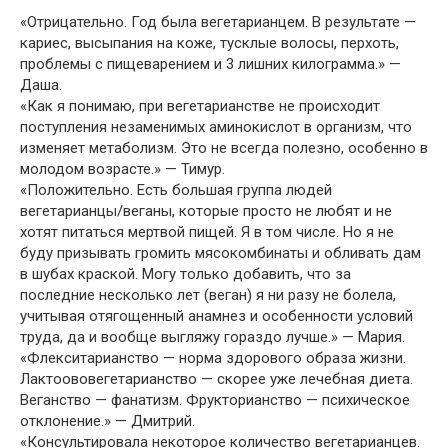
«Отрицательно. Год была вегетарианцем. В результате —
кариес, высыпания на коже, тусклые волосы, перхоть,
проблемы с пищеварением и 3 лишних килограмма.» —
Даша.
«Как я понимаю, при вегетарианстве не происходит
поступления незаменимых аминокислот в организм, что
изменяет метаболизм. Это не всегда полезно, особенно в
молодом возрасте.» — Тимур.
«Положительно. Есть большая группа людей
вегетарианцы/веганы, которые просто не любят и не
хотят питаться мертвой пищей. Я в том числе. Но я не
буду призывать громить мясокомбинаты и обливать дам
в шубах краской. Могу только добавить, что за
последние несколько лет (веган) я ни разу не болела,
учитывая отягощенный анамнез и особенности условий
труда, да и вообще выгляжу гораздо лучше.» — Мария.
«Флекситарианство — норма здорового образа жизни.
Лактоововегетарианство — скорее уже лечебная диета.
Веганство — фанатизм. Фрукторианство — психическое
отклонение.» — Дмитрий.
«Консультировала некоторое количество вегетарианцев.