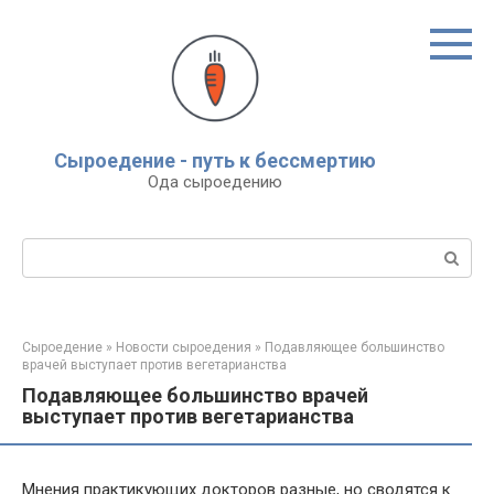
Перейти
к
контенту
Сыроедение - путь к бессмертию
Ода сыроедению
Поиск:
Сыроедение
»
Новости сыроедения
»
Подавляющее большинство
врачей выступает против вегетарианства
Подавляющее большинство врачей
выступает против вегетарианства
Мнения практикующих докторов разные, но сводятся к