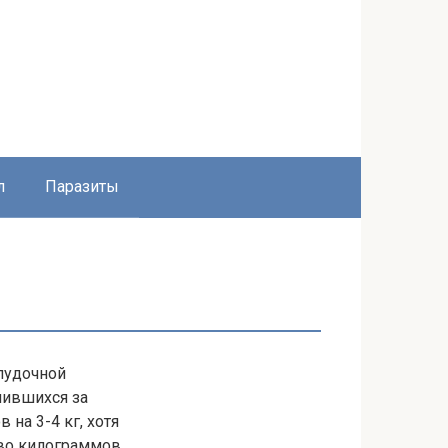
л
Паразиты
елудочной
опившихся за
 на 3-4 кг, хотя
во килограммов.