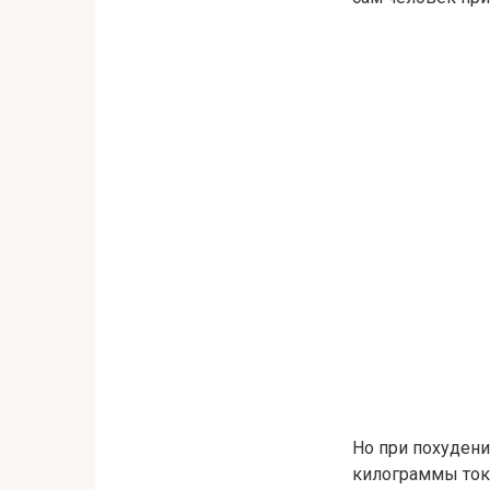
Но при похуден
килограммы токс