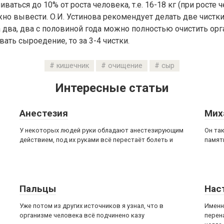
ваться до 10% от роста человека, т.е. 16-18 кг (при росте 
жно вывести. О.И. Устинова рекомендует делать две чистки 
 за два, два с половиной года можно полностью очистить ор
ать сыроедение, то за 3-4 чистки.
кишечник
очищение
сыр
Интересные статьи
Анестезия
Мих
У некоторых людей руки обладают анестезирующим
Он та
действием, под их руками всё перестаёт болеть и
памят
Пальцы
Нас
Уже потом из других источников я узнал, что в
Именн
организме человека всё подчинено казу
перен