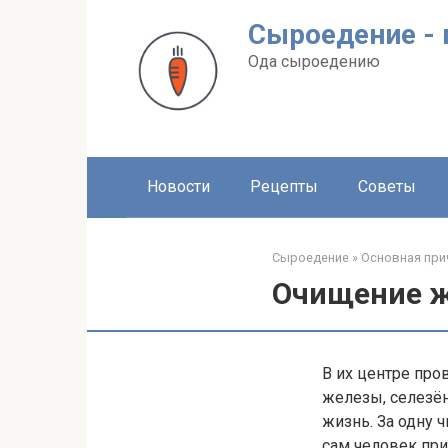
Перейти
Сыроедение - 
к
контенту
Ода сыроедению
Новости
Рецепты
Советы
Сыроедение
»
Основная при
Очищение 
В их центре про
железы, селезён
жизнь. За одну ч
сам человек при