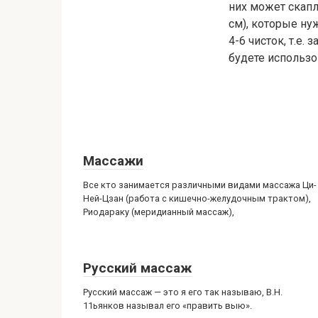
них может скапли
см), которые ну
4-6 чисток, т.е.
будете использов
Массажи
Все кто занимается различными видами массажа Ци-
Ней-Цзан (работа с кишечно-желудочным трактом),
Риодараку (меридианный массаж),
Русский массаж
Русский массаж — это я его так называю, В.Н.
11ьянков называл его «править выю».