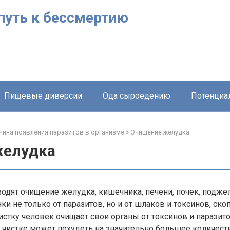
путь к бессмертию
Пищевые диверсии
Ода сыроедению
Потенциа
чина появления паразитов в организме
»
Очищение желудка
желудка
водят очищение желудка, кишечника, печени, почек, подж
ки не только от паразитов, но и от шлаков и токсинов, ск
истку человек очищает свои органы от токсинов и паразитов
 чистке может похудеть на значительно большее количест