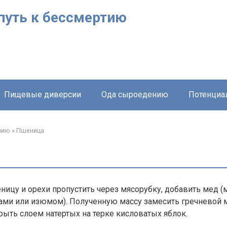
путь к бессмертию
Пищевые диверсии
Ода сыроедению
Потенциа
нию
»
Пшеница
ицу и орехи пропустить через мясорубку, добавить мед 
ами или изюмом). Полученную массу замесить гречневой 
крыть слоем натертых на терке кисловатых яблок.