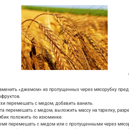
аменить «джемом» из пропущенных через мясорубку пред
офруктов.
ехи перемешать с медом, добавить ваниль.
та перемешать с медом, выложить массу на тарелку, разр
мбик положить по изюминке.
семя перемешать с медом или с пропущенными через мяс