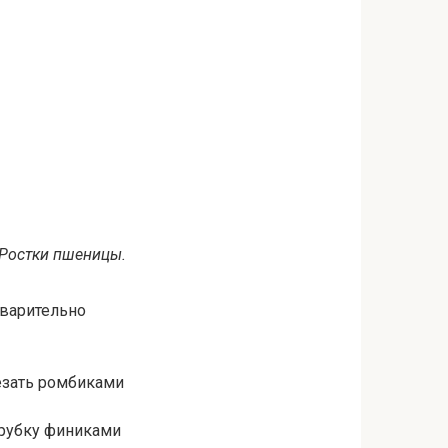
Ростки пшеницы.
варительно
езать ромбиками
орубку финиками