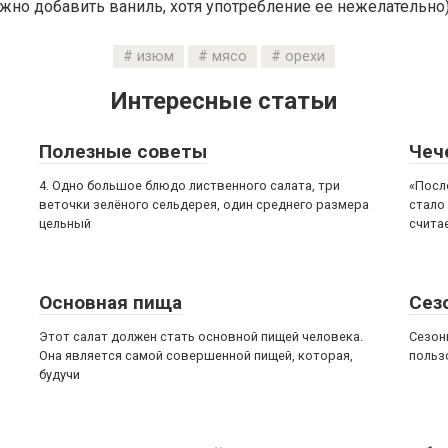
но добавить ваниль, хотя употребление ее нежелательно)
изюм
мясо
орехи
Интересные статьи
Полезные советы
Чеч
4. Одно большое блюдо лиственного салата, три
«Посл
веточки зелёного сельдерея, один среднего размера
стало
цельный
счита
Основная пища
Сез
Этот салат должен стать основной пищей человека.
Сезон
Она является самой совершенной пищей, которая,
пользо
будучи