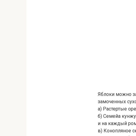
Яблоки можно з
замоченных сух
а) Растертые ор
б) Семейа кунжу
и на каждый ро
в) Конопляное 