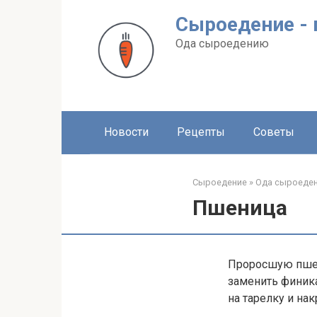
Перейти
Сыроедение - 
к
контенту
Ода сыроедению
Новости
Рецепты
Советы
Сыроедение
»
Ода сыроеде
Пшеница
Проросшую пшен
заменить финик
на тарелку и на