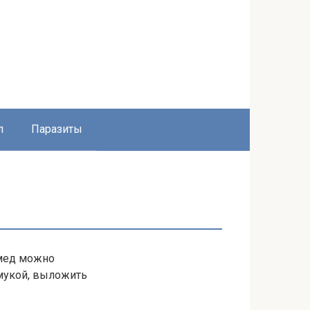
л
Паразиты
(мед можно
мукой, выложить